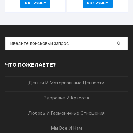
цена
цена:
цена
цена:
В КОРЗИНУ
В КОРЗИНУ
составляла
49,00₽.
составляла
49,00₽.
58,00₽.
58,00₽.
Искать:
ЧТО ПОЖЕЛАЕТЕ?
Деньги И Материальные Ценности
Здоровье И Красота
Любовь И Гармоничные Отношения
Мы Все И Нам